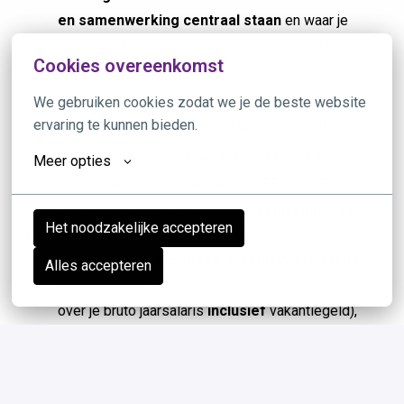
en samenwerking centraal staan
en waar je
wordt gestimuleerd om ondernemend te zijn en
Cookies overeenkomst
eigenaarschap te tonen.
Een goed salaris
conform de cao jeugdzorg
We gebruiken cookies zodat we je de beste website 
ervaring te kunnen bieden.
(afhankelijk van jouw opleiding en ervaring):
o Jeugdzorgwerker D: schaal 7 (€ 2.922 - € 4.176)
Meer opties
o Jeugdzorgwerker C: schaal 8 (€ 3.055 – € 4.537)
*Je salaris wordt aangevuld met een
aantrekkelijke
Het noodzakelijke accepteren
onregelmatigheidstoeslag (ORT)
Uitstekende secundaire arbeidsvoorwaarden
,
Alles accepteren
zoals een eindejaarsuitkering van 8,3% (berekend
over je bruto jaarsalaris
inclusief
vakantiegeld),
een vakantietoeslag, een uitstekende
pensioenregeling via PFZW, een
reiskostenvergoeding en de mogelijkheid voor een